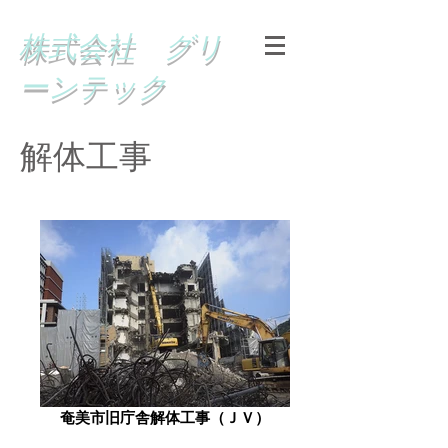
株式会社 グリ
ーンテック
​解体工事
奄美市旧庁舎解体工事（ＪＶ）